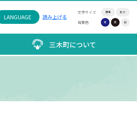
文字サイズ
標準
拡大
LANGUAGE
読み上げる
背景色
青
黒
白
三木町について