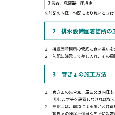
手洗器、洗面器、床排水
※前記の内径・勾配により難いときは
2 排水設備固着箇所の
１ 接続固着箇所の管底に食い違いを
２ 勾配に注意して差し入れ、その周
3 管きょの施工方法
１ 管きょの集合点、屈曲又は内径も
汚水 ます等を設置しなければなら
２ 掃除口は、前項による場合及び直
管きょの掃除上適当な箇所に設置に