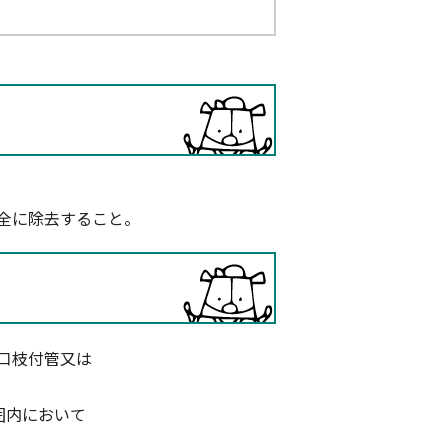
全に除去すること。
口枝付管又は
囲内において