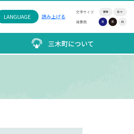
文字サイズ
標準
拡大
LANGUAGE
読み上げる
背景色
青
黒
白
三木町について