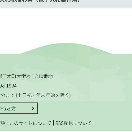
木田郡三木町大字氷上310番地
98-1994
5分まで
(土日祝・年末年始を除く)
の行き方
|
|
|
事項
このサイトについて
RSS配信について