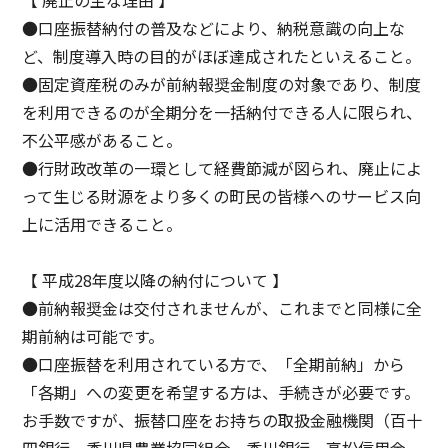
●口座振替納付の普及などにより、納税意識の向上な
ど、制度導入時の目的がほぼ達成されたといえること。
●固定資産税のみが前納報奨金制度の対象であり、制度
を利用できるのが全期分を一括納付できる人に限られ、
不公平感があること。
●行財政改革の一環として経費節減が図られ、廃止によ
って生じる財源をより多くの町民の皆様へのサービス向
上に活用できること。
【 平成28年度以降の納付について 】
●前納報奨金は交付されませんが、これまでと同様に全
期前納は可能です。
●口座振替を利用されている方で、「全期前納」から
「各期」への変更を希望する方は、手続きが必要です。
お手数ですが、振替口座をお持ちの取扱金融機関（百十
四銀行、香川県農業協同組合、香川銀行、高松信用金