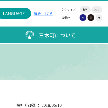
文字サイズ
標準
拡大
LANGUAGE
読み上げる
背景色
青
黒
白
三木町について
福祉介護課 ： 2018/05/10