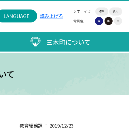
文字サイズ
標準
拡大
LANGUAGE
読み上げる
背景色
青
黒
白
三木町について
いて
教育総務課 ： 2019/12/23