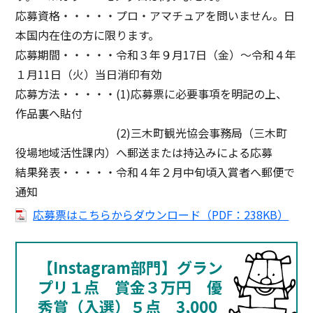
応募資格・・・・・プロ・アマチュアを問いません。日
本国内在住の方に限ります。
応募期間・・・・・令和３年９月17日（金）～令和４年
１月11日（火）当日消印有効
応募方法・・・・・(1)応募票に必要事項を明記の上、
作品裏へ貼付
(2)三木町観光協会事務局（三木町
役場地域活性課内）へ郵送または持込みによる応募
結果発表・・・・・令和４年２月中旬頃入賞者へ郵便で
通知
応募票はこちらからダウンロード（PDF：238KB）
【Instagram部門】グラン
プリ１点 賞金３万円 優
秀賞（入選）５点 3,000