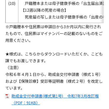
(10)
戸籍謄本または母子健康手帳の「出生届出済証
【12週以降の死産の場合】
死産届の写しまたは母子健康手帳の「出産の状
※戸籍謄本や住民票は申請日から3か月以内に発行され
たもので、住民票はマイナンバーの記載のないものをご
用意ください。
★様式は、こちらからダウンロードいただくか、こども
課でもお渡しできます。
（注意）
令和６年４月１日から、助成金交付申請書（様式１号）
および【保険診療】受診等証明書（様式２号）を改定し
ています。
助成金交付申請書(様式第1号) 令和7年3月改訂版
（PDF：91KB）