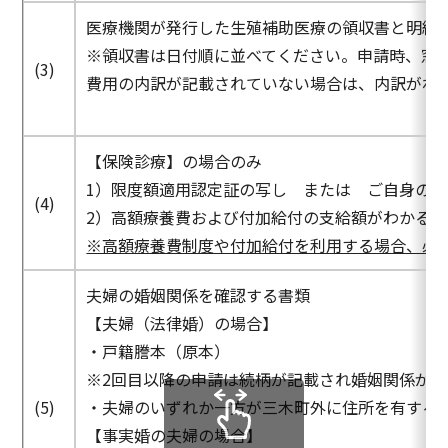
医療機関が発行した生殖補助医療の領収書と明細
※領収書は日付順に並べてください。申請時、窓
(3)
費用の内訳が記載されていない場合は、内訳がわ
【保険診療】の場合のみ
1）限度額適用認定証の写し または ご自身の
(4)
2）高額療養費および付加給付の支給額がわかる
※高額療養費制度や付加給付を利用する場合、必
夫婦の婚姻関係を確認する書類
【夫婦（法律婚）の場合】
・戸籍謄本（原本）
※2回目以降の申請は続柄が記載され婚姻関係が
(5)
・夫婦のいずれか一方が三木町外に住所を有する
【事実婚の夫婦の場合】