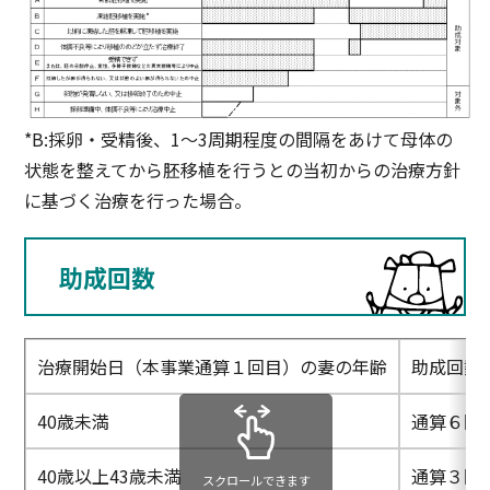
*B:採卵・受精後、1～3周期程度の間隔をあけて母体の
状態を整えてから胚移植を行うとの当初からの治療方針
に基づく治療を行った場合。
助成回数
治療開始日（本事業通算１回目）の妻の年齢
助成回数
40歳未満
通算６回
40歳以上43歳未満
通算３回
スクロールできます