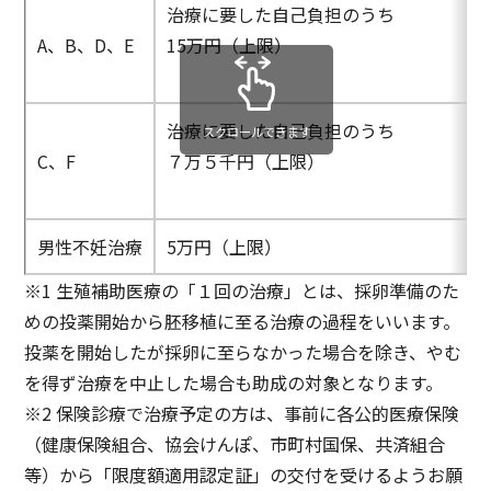
治療に要した自己負担のうち
A、B、D、E
15万円（上限）
治療に要した自己負担のうち
スクロールできます
C、F
７万５千円（上限）
男性不妊治療
5万円（上限）
※1 生殖補助医療の「１回の治療」とは、採卵準備のた
めの投薬開始から胚移植に至る治療の過程をいいます。
投薬を開始したが採卵に至らなかった場合を除き、やむ
を得ず治療を中止した場合も助成の対象となります。
※2 保険診療で治療予定の方は、事前に各公的医療保険
（健康保険組合、協会けんぽ、市町村国保、共済組合
等）から「限度額適用認定証」の交付を受けるようお願