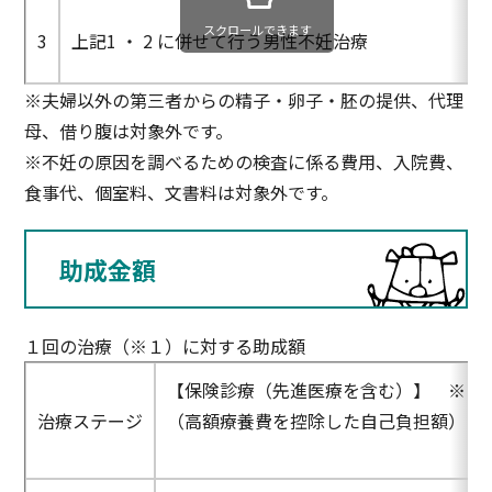
スクロールできます
3
上記1 ・ 2 に併せて行う男性不妊治療
※夫婦以外の第三者からの精子・卵子・胚の提供、代理
母、借り腹は対象外です。
※不妊の原因を調べるための検査に係る費用、入院費、
食事代、個室料、文書料は対象外です。
助成金額
１回の治療（※１）に対する助成額
【保険診療（先進医療を含む）】 ※２
治療ステージ
（高額療養費を控除した自己負担額）