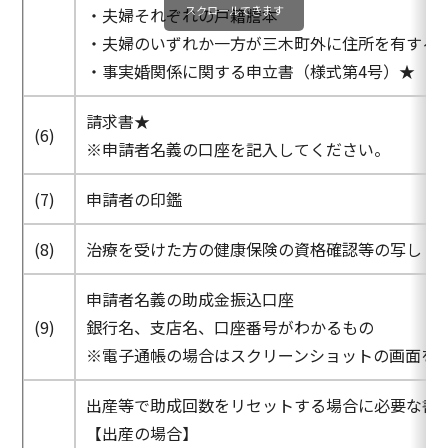
スクロールできます
・夫婦それぞれの戸籍謄本
・夫婦のいずれか一方が三木町外に住所を有する
・事実婚関係に関する申立書（様式第4号）★
請求書★
(6)
※申請者名義の口座を記入してください。
(7)
申請者の印鑑
(8)
治療を受けた方の健康保険の資格確認等の写し
申請者名義の助成金振込口座
(9)
銀行名、支店名、口座番号がわかるもの
※電子通帳の場合はスクリーンショットの画面を
出産等で助成回数をリセットする場合に必要な書
【出産の場合】