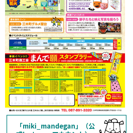
「miki_mandegan」（公