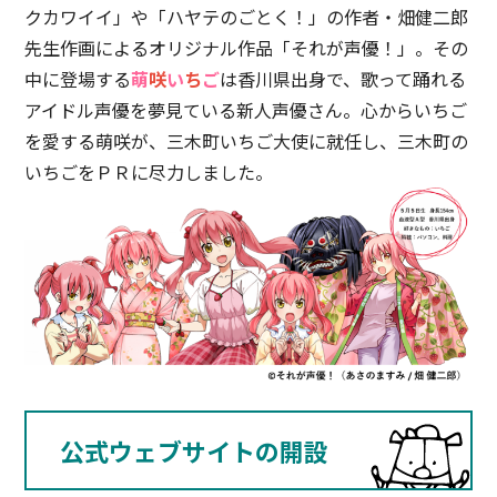
クカワイイ」や「ハヤテのごとく！」の作者・畑健二郎
先生作画によるオリジナル作品「それが声優！」。その
中に登場する
萌
咲
い
ち
ご
は香川県出身で、歌って踊れる
アイドル声優を夢見ている新人声優さん。心からいちご
を愛する萌咲が、三木町いちご大使に就任し、三木町の
いちごをＰＲに尽力しました。
公式ウェブサイトの開設