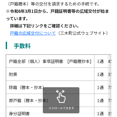
（戸籍謄本）等の交付を請求するための手続です。
※令和6年3月1日から、戸籍証明書等の広域交付が始ま
っています。
詳細は下記リンクをご確認ください。
戸籍の広域交付について
（三木町公式ウェブサイト）
手数料
戸籍全部（個人）事項証明書 [戸籍謄抄本]
1通 450
附票
1通 350
除籍（謄本・抄本）
1通 750
原戸籍（謄本・抄本）
1通 750
スクロールできます
身分証明書
1通 350