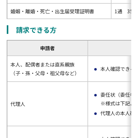
婚姻・離婚・死亡・出生届受理証明書
1通 350
請求できる方
申請者
本人、配偶者または直系親族
本人確認できる
（子・孫・父母・祖父母など）
委任状（委任者
※様式は下記よ
代理人
代理人の本人確