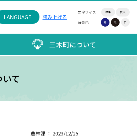
文字サイズ
標準
拡大
LANGUAGE
読み上げる
背景色
青
黒
白
三木町について
ついて
農林課 ： 2023/12/25