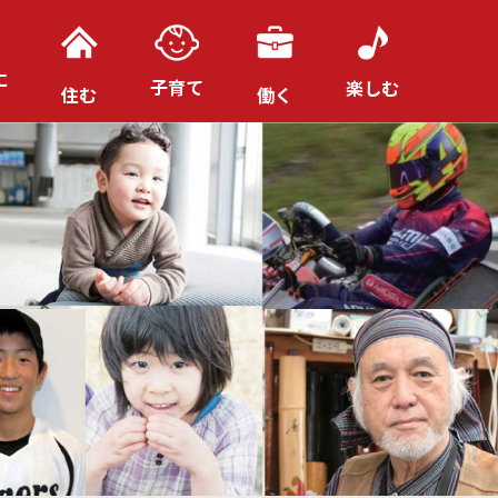
に
子育て
楽しむ
住む
働く