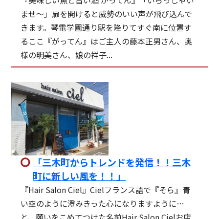
ませ～」扉を開けると威勢のいい声が飛び込んで
きます。琴電学園通り駅を降りてすぐ南に位置す
るここ『がってん』はご主人の藤本正男さん、奥
様の明美さん、娘の祥子...
「三木町からトレンドを発信！！三木
町に新しい風を！！」
『Hair Salon Ciel』Cielフランス語で『そら』青
い空のように澄みきった心になりますように…
と、願いをこめてつけた名前Hair Salon Cielお店