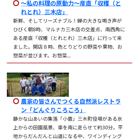
～私の料理の原動力～産直「収穫（と
れとれ）三木店」
新鮮、そしてリーズナブル！蝉の大きな鳴き声が
ひびく朝8時、マルナカ三木店の交差点、南西角に
ある産直「収穫（とれとれ）三木店」に行って来
ました。開店８時、色とりどりの野菜や果物、お
惣菜が並びます。お惣菜...
農家の皆さんでつくる自然派レストラ
ン「どんぐりころころ」
静かな山あいの集落「小蓑」三木町役場がある氷
上からの田園風景、車を南に走らせて約30分。平
地からだんだんと山道になる中、ワインディング